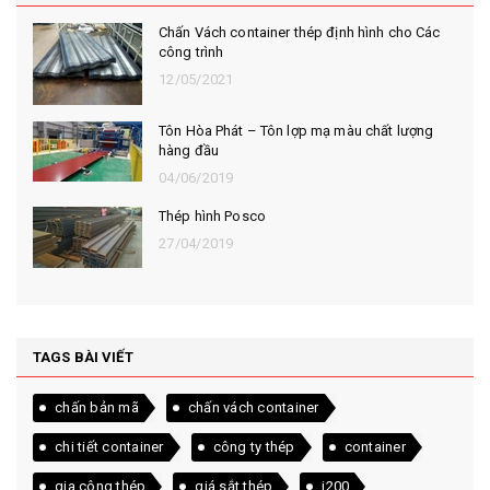
Chấn Vách container thép định hình cho Các
công trình
12/05/2021
Tôn Hòa Phát – Tôn lợp mạ màu chất lượng
hàng đầu
04/06/2019
Thép hình Posco
27/04/2019
TAGS BÀI VIẾT
chấn bản mã
chấn vách container
chi tiết container
công ty thép
container
gia công thép
giá sắt thép
i200