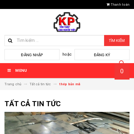
Thanh toán
TÌM KIẾM
hoặc
ĐĂNG NHẬP
ĐĂNG KÝ
0
MENU
Trang chủ
Tất cả tin tức
thép bản mã
TẤT CẢ TIN TỨC