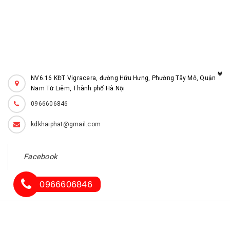
NV6.16 KĐT Vigracera, đường Hữu Hưng, Phường Tây Mỗ, Quận
Nam Từ Liêm, Thành phố Hà Nội
0966606846
kdkhaiphat@gmail.com
Facebook
0966606846
© Bản quyền thuộc về
Tạ Tiến
Cung cấp bởi
thepkhaiphat.com