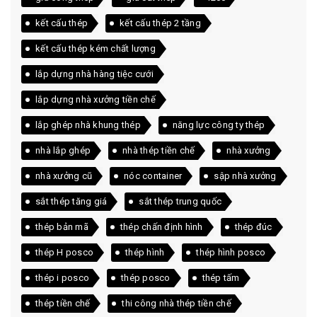
kết cấu thép
kết cấu thép 2 tầng
kết cấu thép kém chất lượng
lắp dựng nhà hàng tiệc cưới
lắp dựng nhà xưởng tiền chế
lắp ghép nhà khung thép
năng lực công ty thép
nhà lắp ghép
nhà thép tiền chế
nhà xưởng
nhà xưởng cũ
nóc container
sập nhà xưởng
sắt thép tăng giá
sắt thép trung quốc
thép bản mã
thép chấn định hình
thép đúc
thép H posco
thép hình
thép hình posco
thép i posco
thép posco
thép tấm
thép tiền chế
thi công nhà thép tiền chế