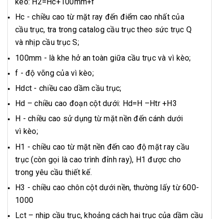
kèo: H2=Hc+100mm+f
Hc - chiều cao từ mặt ray đến điểm cao nhất của
cầu trục, tra trong catalog cầu trục theo sức trục Q
và nhịp cầu trục S;
100mm - là khe hở an toàn giữa cầu trục và vì kèo;
f - độ võng của vì kèo;
Hdct - chiều cao dầm cầu trục;
Hd – chiều cao đoạn cột dưới: Hd=H –Htr +H3
H - chiều cao sử dụng từ mặt nền đến cánh dưới
vì kèo;
H1 - chiều cao từ mặt nền đến cao độ mặt ray cầu
trục (còn gọi là cao trình đỉnh ray), H1 được cho
trong yêu cầu thiết kế.
H3 - chiều cao chôn cột dưới nền, thường lấy từ 600-
1000
Lct – nhịp cầu trục, khoảng cách hai trục của dầm cầu