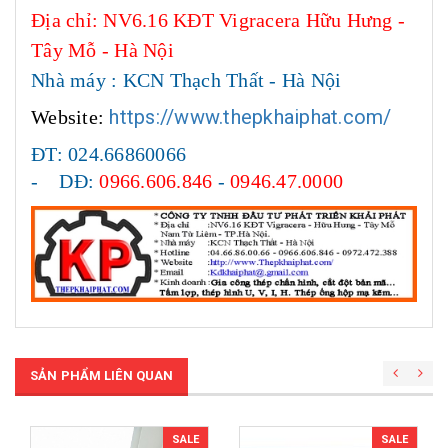
Địa chỉ: NV6.16 KĐT Vigracera Hữu Hưng -
Tây Mỗ - Hà Nội
Nhà máy : KCN Thạch Thất - Hà Nội
https://www.thepkhaiphat.com/
Website:
ĐT: 024.66860066
- DĐ:
0966.606.846
-
0946.47.0000
SẢN PHẨM LIÊN QUAN
SALE
SALE