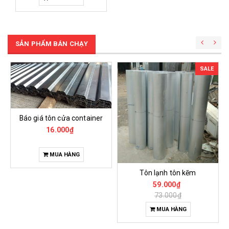
SẢN PHẨM BÁN CHẠY
SALE
Báo giá tôn cửa container
16.000₫
MUA HÀNG
Tôn lạnh tôn kẽm
59.000₫
73.000₫
MUA HÀNG